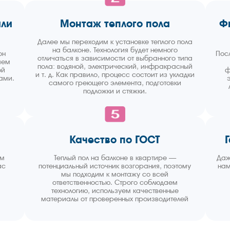
или
Монтаж теплого пола
Ф
Далее мы переходим к установке теплого пола
на балконе. Технология будет немного
он
Пос
отличаться в зависимости от выбранного типа
аем
пола: водяной, электрический, инфракрасный
ой
ф
и т. д. Как правило, процесс состоит из укладки
ами.
самого греющего элемента, подготовки
подложки и стяжки.
Качество по ГОСТ
ем
Теплый пол на балконе в квартире —
Даж
ас
потенциальный источник возгорания, поэтому
нам
мы подходим к монтажу со всей
ответственностью. Строго соблюдаем
технологию, используем качественные
материалы от проверенных производителей