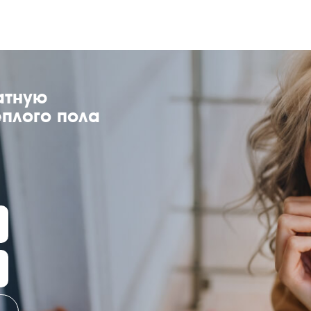
атную
еплого пола