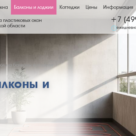
кна
Балконы и лоджии
Коттеджи
Цены
Информация
+7 (49
 пластиковых окон
кой области
ежедневно
пол на балконы и лоджии
алконы и