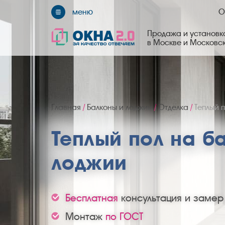
О
Продажа и установка
в Москве и Московс
Главная
/
Балконы и лоджии
/
Отделка
/
Теплый 
Теплый пол на б
лоджии
Бесплатная
консультация и замер
Монтаж
по ГОСТ