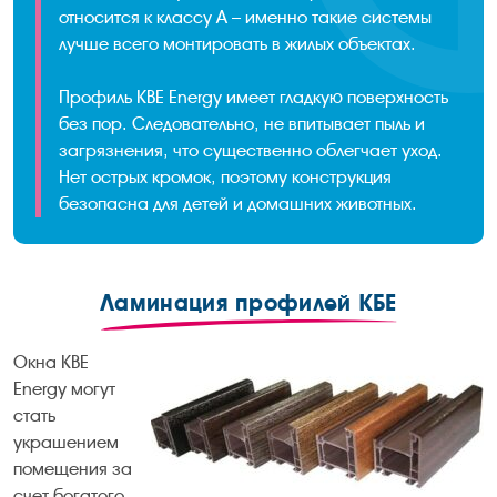
относится к классу А – именно такие системы
лучше всего монтировать в жилых объектах.
Профиль KBE Energy имеет гладкую поверхность
без пор. Следовательно, не впитывает пыль и
загрязнения, что существенно облегчает уход.
Нет острых кромок, поэтому конструкция
безопасна для детей и домашних животных.
Ламинация профилей КБЕ
Окна KBE
Energy могут
стать
украшением
помещения за
счет богатого