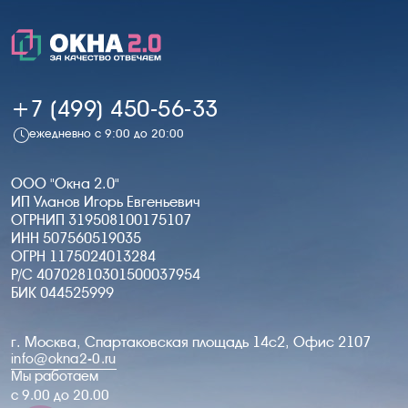
+7 (499) 450-56-33
ежедневно с 9:00 до 20:00
ООО "Окна 2.0"
ИП Уланов Игорь Евгеньевич
ОГРНИП 319508100175107
ИНН 507560519035
ОГРН 1175024013284
Р/С 40702810301500037954
БИК 044525999
г. Москва, Спартаковская площадь 14с2, Офис 2107
info@okna2-0.ru
Мы работаем
c 9.00 до 20.00