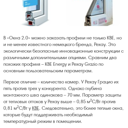
В «Окна 2.0» можно заказать профили не только КВЕ, но
и не менее известного немецкого бренда, Рехау. Это
экологически безопасные инновационные конструкции с
различными дополнительными опциями. Сравним два
похожих профиля – KBE Energy и Рехау Grazio по
основным пользовательским параметрам.
Первое отличие – количество камер. У Рехау Грацио их
пять против трех у конкурента. Однако глубина
монтажного шва одинакова – 70 мм. Параметр защиты
2
от тепловых оттоков у Рехау выше – 0,85 м
С/Вт против
2
0,81 м
С/Вт у
КВЕ
. Следовательно, это более теплые окна,
которые будут поддерживать необходимый
температурный режим в помещении.