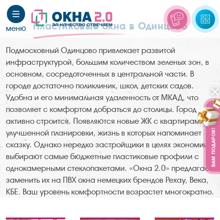
Пластиковые окна
в Одинцово
Подмосковный Одинцово привлекает развитой
инфраструктурой, большим количеством зеленых зон, в
основном, сосредоточенных в центральной части. В
городе достаточно поликлиник, школ, детских садов.
Удобна и его минимальная удаленность от МКАД, что
позволяет с комфортом добраться до столицы. Город
активно строится. Появляются новые ЖК с квартирами
ВАМ ПОДАРОК!
улучшенной планировки, жизнь в которых напоминает
сказку. Однако нередко застройщики в целях экономии
выбирают самые бюджетные пластиковые профили с
однокамерными стеклопакетами. «Окна 2.0» предлагает
заменить их на ПВХ окна немецких брендов Рехау, Века,
КБЕ. Ваш уровень комфортности возрастет многократно.