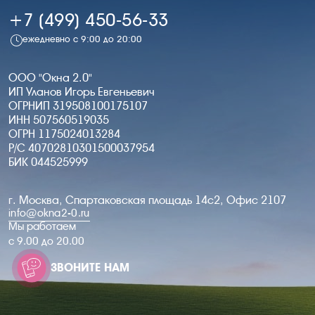
+7 (499) 450-56-33
ежедневно с 9:00 до 20:00
ООО "Окна 2.0"
ИП Уланов Игорь Евгеньевич
ОГРНИП 319508100175107
ИНН 507560519035
ОГРН 1175024013284
Р/С 40702810301500037954
БИК 044525999
г. Москва, Спартаковская площадь 14с2, Офис 2107
info@okna2-0.ru
Мы работаем
c 9.00 до 20.00
ЗВОНИТЕ НАМ