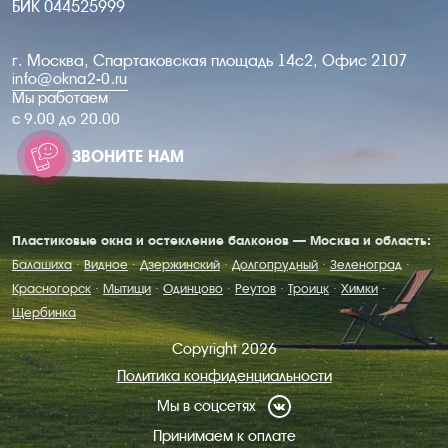
БИК 044525999
г. Москва, Спартаковская площадь 14с2, Офис 2107
info@okna2-0.ru
Мы работаем
c 9.00 до 20.00
ЗВОНИТЕ НАМ
Пластиковые окна и остекление балконов — Москва и область:
Балашиха
·
Видное
·
Дзержинский
·
Долгопрудный
·
Зеленоград
·
Красногорск
·
Мытищи
·
Одинцово
·
Реутов
·
Троицк
·
Химки
·
Щербинка
Copyright 2026
Политика конфиденциальности
Мы в соцсетях
Принимаем к оплате