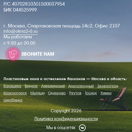
Р/С 40702810301500037954
БИК 044525999
г. Москва, Спартаковская площадь 14с2, Офис 2107
info@okna2-0.ru
Мы работаем
c 9.00 до 20.00
ЗВОНИТЕ НАМ
Пластиковые окна и остекление балконов — Москва и область:
Балашиха
·
Видное
·
Дзержинский
·
Долгопрудный
·
Зеленоград
·
Красногорск
·
Мытищи
·
Одинцово
·
Реутов
·
Троицк
·
Химки
·
Щербинка
Copyright 2026
Политика конфиденциальности
Мы в соцсетях