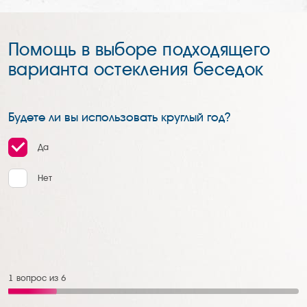
Помощь в выборе подходящего
варианта остекления беседок
Будете ли вы использовать круглый год?
Да
Да
Да
Ламинация пвх-профиля
Telegram
WhatsApp
Да
Нет
Нет
Нет
Цветные ручки
Нет
Телефон
Viber
Алюминиевые накладки
Без декора
1
вопрос из
6