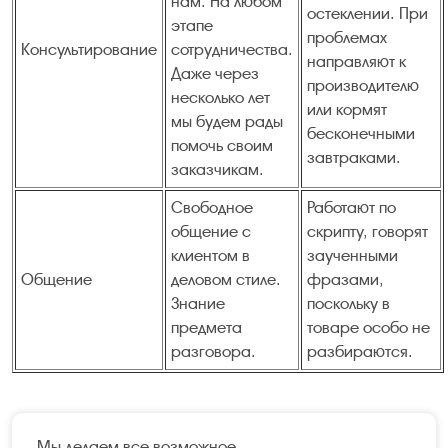
нам. На любом
остеклении. При
этапе
проблемах
Консультирование
сотрудничества.
направляют к
Даже через
производителю
несколько лет
или кормят
мы будем рады
бесконечными
помочь своим
завтраками.
заказчикам.
Свободное
Работают по
общение с
скрипту, говорят
клиентом в
заученными
Общение
деловом стиле.
фразами,
Знание
поскольку в
предмета
товаре особо не
разговора.
разбираются.
Мы делаем все возможное,