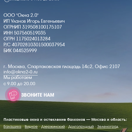
ООО "Окна 2.0"
ИП Уланов Игорь Евгеньевич
ОГРНИП 319508100175107
ИНН 507560519035
ОГРН 1175024013284
Р/С 40702810301500037954
БИК 044525999
г. Москва, Спартаковская площадь 14с2, Офис 2107
info@okna2-0.ru
Мы работаем
c 9.00 до 20.00
ЗВОНИТЕ НАМ
Пластиковые окна и остекление балконов — Москва и область:
Балашиха
·
Видное
·
Дзержинский
·
Долгопрудный
·
Зеленоград
·