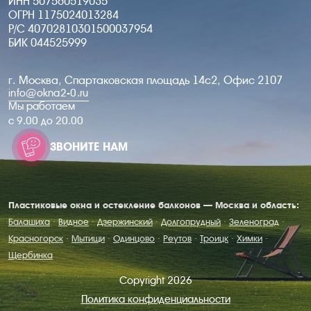
ИНН 507560519035
ОГРН 1175024013284
Р/С 40702810301500037954
БИК 044525999
г. Москва, Спартаковская площадь 14с2, Офис 2107
info@okna2-0.ru
Мы работаем
c 9.00 до 20.00
ЗВОНИТЕ НАМ
Пластиковые окна и остекление балконов — Москва и область:
Балашиха
·
Видное
·
Дзержинский
·
Долгопрудный
·
Зеленоград
·
Красногорск
·
Мытищи
·
Одинцово
·
Реутов
·
Троицк
·
Химки
·
Щербинка
Copyright 2026
Политика конфиденциальности