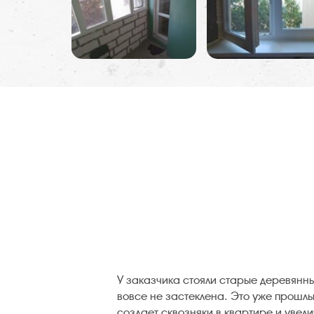
У заказчика стояли старые деревянн
вовсе не застеклена. Это уже прошлый
создает сквозняки в квартире и увел