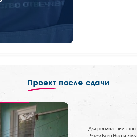
Проект
после сдачи
Для реализации этог
Рехау Блиц Нью
и двух