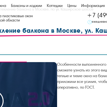
кна
Балконы и лоджии
Коттеджи
Цены
Информация
текление балкона в Москве, по ул. Каширское шоссе
+7 (49
 пластиковых окон
кой области
ежедневно
кление балкона в Москве, ул. Ка
Особенности выполненного 
сможете узнать из этого ви
теплые и тихие окна на бал
приложили все усилия, чтоб
оперативно, по ГОСТ.