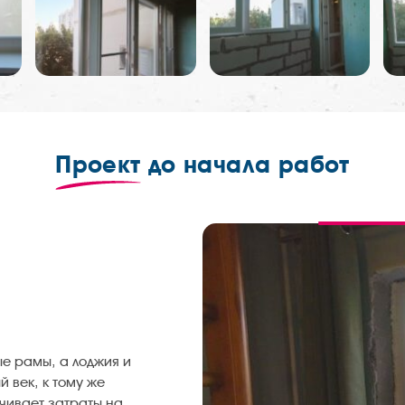
Проект
до начала работ
ые рамы, а лоджия и
 век, к тому же
ичивает затраты на