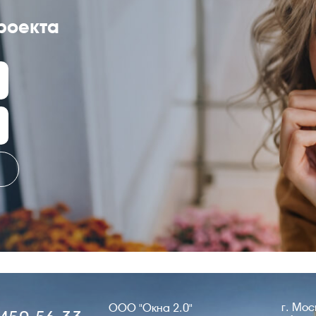
роекта
г. Мо
ООО "Окна 2.0"