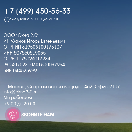
+7 (499) 450-56-33
ежедневно с 9:00 до 20:00
ООО "Окна 2.0"
ИП Уланов Игорь Евгеньевич
ОГРНИП 319508100175107
ИНН 507560519035
ОГРН 1175024013284
Р/С 40702810301500037954
БИК 044525999
г. Москва, Спартаковская площадь 14с2, Офис 2107
info@okna2-0.ru
Мы работаем
c 9.00 до 20.00
ЗВОНИТЕ НАМ