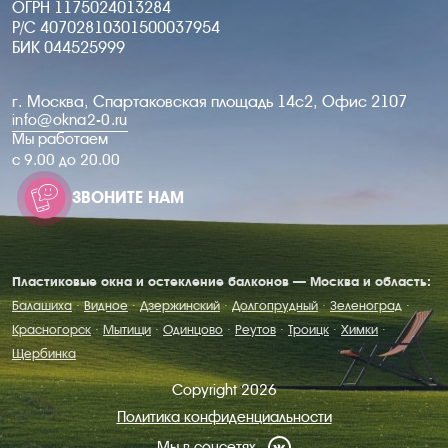
ОГРН 1175024013284
Р/С 40702810301500037954
БИК 044525999
г. Москва, Спартаковская площадь 14с2, Офис 2107
info@okna2-0.ru
Мы работаем
c 9.00 до 20.00
ЗВОНИТЕ НАМ
Пластиковые окна и остекление балконов — Москва и область:
Балашиха
·
Видное
·
Дзержинский
·
Долгопрудный
·
Зеленоград
·
Красногорск
·
Мытищи
·
Одинцово
·
Реутов
·
Троицк
·
Химки
·
Щербинка
Copyright 2026
Политика конфиденциальности
Мы в соцсетях