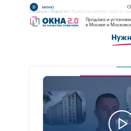
О
Главная
/
Новости
/
Нужно ли менять окна от з
Продажа и установка
в Москве и Московс
Нужн