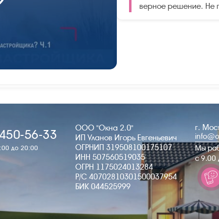
верное решение. Не 
г. Мо
ООО "Окна 2.0"
 450-56-33
info@o
ИП Уланов Игорь Евгеньевич
ОГРНИП 319508100175107
Мы ра
:00 до 20:00
ИНН 507560519035
c 9.00
ОГРН 1175024013284
Р/С 40702810301500037954
БИК 044525999