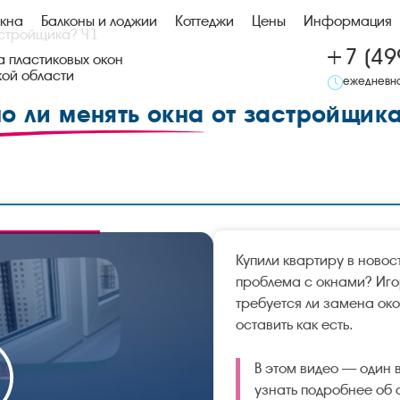
кна
Балконы и лоджии
Коттеджи
Цены
Информация
астройщика? Ч.1
+7 (49
 пластиковых окон
кой области
ежедневно
о ли менять окна
от застройщика
Купили квартиру в новос
проблема с окнами? Игор
требуется ли замена ок
оставить как есть.
В этом видео — один 
узнать подробнее об 