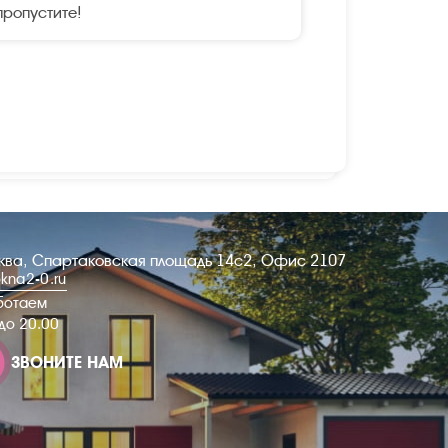
пропустите!
сква, Спартаковская площадь 14с2, Офис 2107
kna2-0.ru
ботаем
 до 20.00
ЗВОНИТЕ НАМ