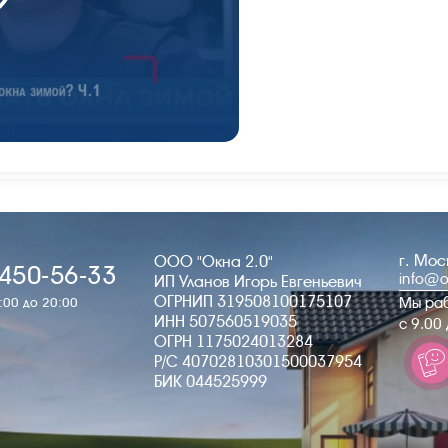
г. Мо
ООО "Окна 2.0"
 450-56-33
info@o
ИП Уланов Игорь Евгеньевич
ОГРНИП 319508100175107
Мы ра
:00 до 20:00
ИНН 507560519035
c 9.00
ОГРН 1175024013284
Р/С 40702810301500037954
БИК 044525999