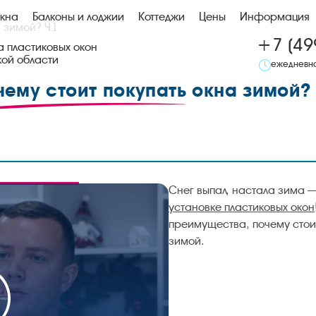
кна
Балконы и лоджии
Коттеджи
Цены
Информация
 зимой? Ч.1
+7 (49
 пластиковых окон
кой области
ежедневно
чему стоит покупать
окна зимой? 
Снег выпал, настала зима 
установке пластиковых окон
преимущества, почему стои
зимой.